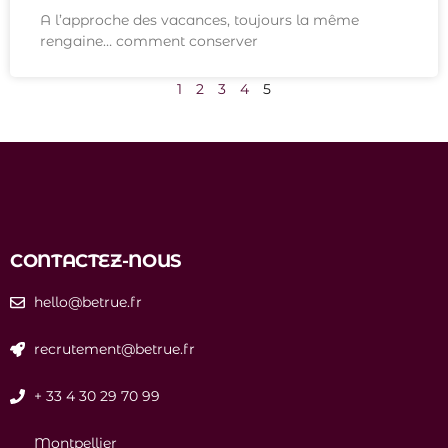
A l’approche des vacances, toujours la même
rengaine… comment conserver
1
2
3
4
5
CONTACTEZ-NOUS
hello@betrue.fr
recrutement@betrue.fr
+ 33 4 30 29 70 99
Montpellier