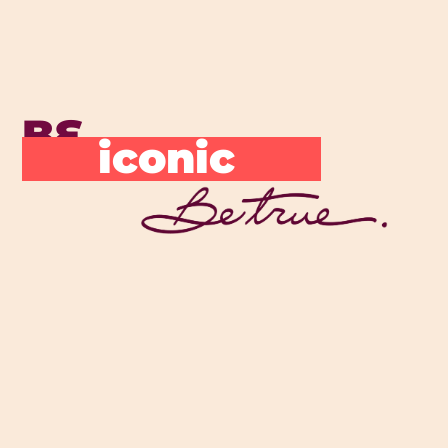
BE
iconic