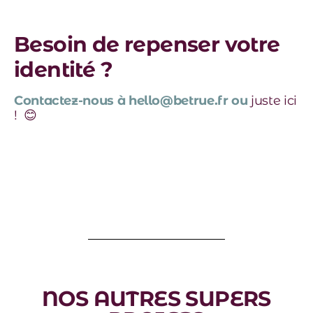
Piste logotype Upcyclea
Piste logotype Upcyclea
Piste logotype Upcyclea
Piste logotype Upcyclea
Piste logotype Upcyclea
Besoin de repenser votre
identité ?
Contactez-nous à hello@betrue.fr ou
juste ici
! 😊
NOS AUTRES SUPERS