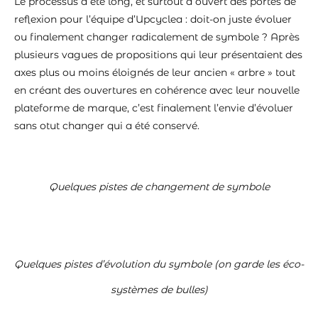
Le processus a été long, et surtout a ouvert des portes de
reflexion pour l’équipe d’Upcyclea : doit-on juste évoluer
ou finalement changer radicalement de symbole ? Après
plusieurs vagues de propositions qui leur présentaient des
axes plus ou moins éloignés de leur ancien « arbre » tout
en créant des ouvertures en cohérence avec leur nouvelle
plateforme de marque, c’est finalement l’envie d’évoluer
sans otut changer qui a été conservé.
Quelques pistes de changement de symbole
"L'ouverture vers un monde de richesse"
L'ouverture, une histoire infinie"
"Le chemin vers l'harmonie"
"Des Eco-systèmes vivants"
"Une ressource infinie"
"Interconnexion"
Quelques pistes d’évolution du symbole (on garde les éco-
systèmes de bulles)