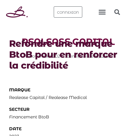
CONNEXION
Nos bureaux
REALEASE CAPITAL
Refondre une marque
BtoB pour en renforcer
11 novembre 2024
.
Identité visuelle​
,
Web
la crédibilité
MARQUE
Realease Capital / Realease Medical
SECTEUR
Financement BtoB
DATE