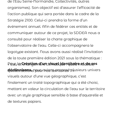
de l’Eau Seine-Normandie, Collectivités, autres
organismes). Son objectif est d’assurer l’efficacité de
l’action publique qui sera portée dans le cadre de la
Stratégie 2100. Celui-ci prendra la forme d’un
événement annuel. Afin de fédérer ces entités et de
communiquer autour de ce projet, la SDDEA nous a
consulté pour réaliser la charte graphique de
l’observatoire de l’eau. Celle-ci accompagnera le
logotype existant. Nous avons aussi réalisé l’invitation
de la toute première édition 2021 sous la thématique :
Pour la
Création d’un visuel identitaire et de ses
« Eau et changement climatique : quels modèles,
déclinaisons,
nous avions proposé plusieurs univers
quelles actions pour nos territoires ? »
visuels autour d’une vue géographique, c’est
finalement un traité topographique qui a été choisi,
mettant en valeur la circulation de l’eau sur le territoire
avec un style graphique sensible à base d’aquarelle et
de textures papiers.