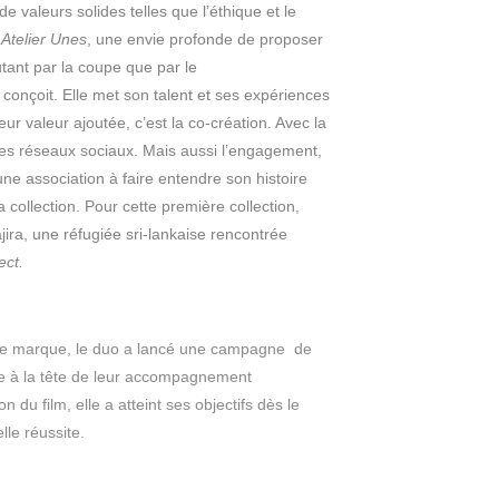
de valeurs solides telles que l’éthique et le
é
Atelier Unes
, une envie profonde de proposer
utant par la coupe que par le
le conçoit. Elle met son talent et ses expériences
r valeur ajoutée, c’est la co-création. Avec la
 les réseaux sociaux. Mais aussi l’engagement,
ne association à faire entendre son histoire
a collection. Pour cette première collection,
ajira, une réfugiée sri-lankaise rencontrée
ect.
 de marque, le duo a lancé une campagne de
e à la tête de leur accompagnement
n du film, elle a atteint ses objectifs dès le
le réussite.