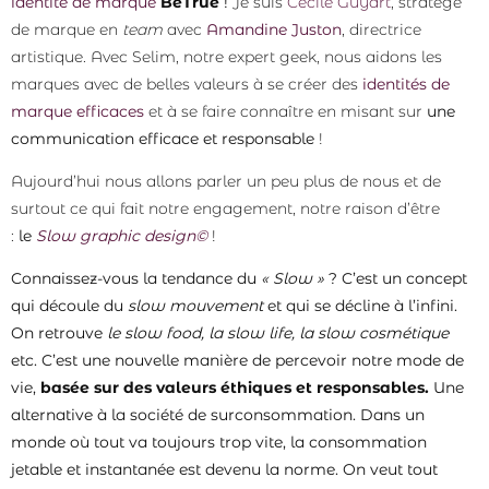
identité de marque
BeTrue
!
Je suis
Cécile Guyart
, stratège
de marque en
team
avec
Amandine Juston
, directrice
artistique. Avec Selim, notre expert geek, nous aidons les
marques avec de belles valeurs à se créer des
identités de
marque efficaces
et à se faire connaître en misant sur
une
communication efficace et responsable
!
Aujourd’hui nous allons parler un peu plus de nous et de
surtout ce qui fait notre engagement, notre raison d’être
:
le
Slow graphic design©
!
Connaissez-vous la tendance du
« Slow »
? C’est un concept
qui découle du
slow mouvement
et qui se décline à l’infini.
On retrouve
le slow food, la slow life, la slow cosmétique
etc. C’est une nouvelle manière de percevoir notre mode de
vie,
basée sur des valeurs éthiques et responsables.
Une
alternative à la société de surconsommation. Dans un
monde où tout va toujours trop vite, la consommation
jetable et instantanée est devenu la norme. On veut tout